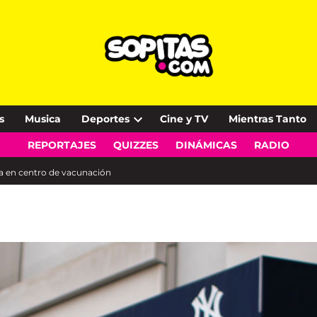
s
Musica
Deportes
Cine y TV
Mientras Tanto
Open
REPORTAJES
QUIZZES
DINÁMICAS
RADIO
dropdown
menu
a en centro de vacunación