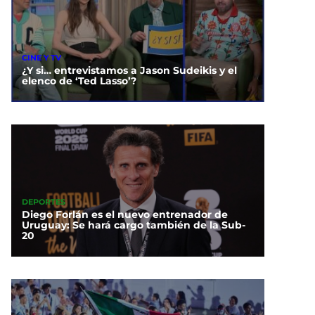
CINE Y TV
¿Y si… entrevistamos a Jason Sudeikis y el
elenco de ‘Ted Lasso’?
DEPORTES
Diego Forlán es el nuevo entrenador de
Uruguay: Se hará cargo también de la Sub-
20