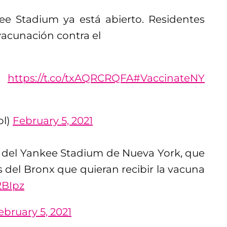
ee Stadium ya está abierto. Residentes
vacunación contra el
a:
https://t.co/txAQRCRQFA
#VaccinateNY
ol)
February 5, 2021
 del Yankee Stadium de Nueva York, que
s del Bronx que quieran recibir la vacuna
2BIpz
ebruary 5, 2021