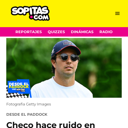
Menu
Sopitas.com
Skip
REPORTAJES
QUIZZES
DINÁMICAS
RADIO
to
content
Fotografía Getty Images
POSTED
DESDE EL PADDOCK
IN
Checo hace ruido en