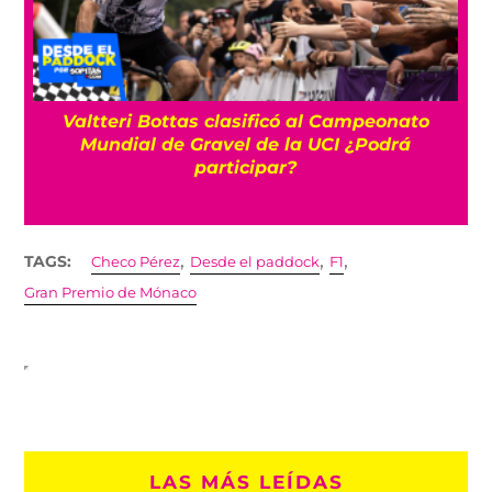
¿Qué necesita Checo para sumar sus
primeros puntos en Cadillac?
,
,
,
TAGS:
Checo Pérez
Desde el paddock
F1
Gran Premio de Mónaco
LAS MÁS LEÍDAS