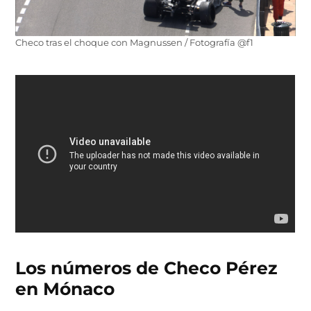
Checo tras el choque con Magnussen / Fotografía @f1
Los números de Checo Pérez
en Mónaco