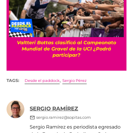
Valtteri Bottas clasificó al Campeonato
10
Mundial de Gravel de la UCI ¿Podrá
participar?
,
TAGS:
Desde el paddock
Sergio Pérez
SERGIO RAMÍREZ
sergio.ramirez@sopitas.com
Sergio Ramírez es periodista egresado