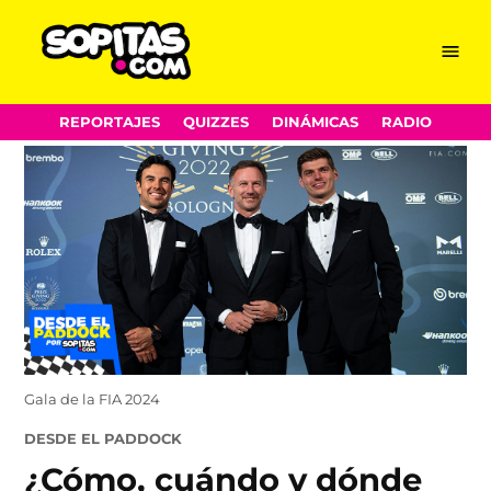
Menu
Sopitas.com
Skip
REPORTAJES
QUIZZES
DINÁMICAS
RADIO
to
content
Gala de la FIA 2024
POSTED
DESDE EL PADDOCK
IN
¿Cómo, cuándo y dónde