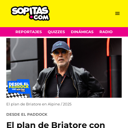
Menu
Sopitas.com
Skip
REPORTAJES
QUIZZES
DINÁMICAS
RADIO
to
content
El plan de Briatore en Alpine / 2025
POSTED
DESDE EL PADDOCK
IN
El plan de Briatore con