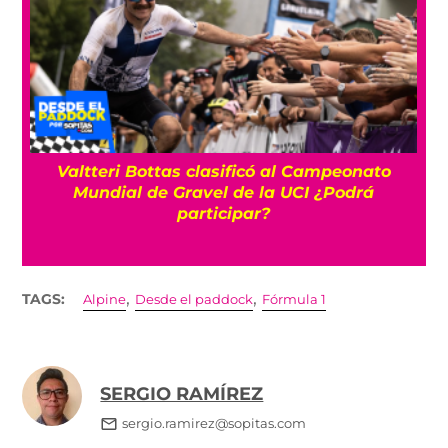
Valtteri Bottas clasificó al Campeonato
10
Mundial de Gravel de la UCI ¿Podrá
participar?
,
,
TAGS:
Alpine
Desde el paddock
Fórmula 1
SERGIO RAMÍREZ
sergio.ramirez@sopitas.com