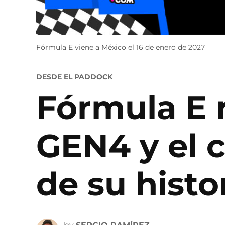
Fórmula E viene a México el 16 de enero de 2027
POSTED
DESDE EL PADDOCK
IN
Fórmula E 
GEN4 y el 
de su histo