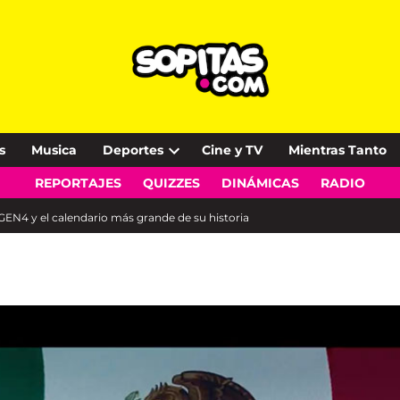
s
Musica
Deportes
Cine y TV
Mientras Tanto
Open
REPORTAJES
QUIZZES
DINÁMICAS
RADIO
dropdown
menu
GEN4 y el calendario más grande de su historia