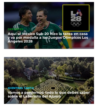
DEPORTES
Aquí sí: México Sub-20 hizo la tarea en casa
y va por medalla a los Juegos Olímpicos Los
Ángeles 2028
MIENTRAS TANTO
Vamos a perdernos: todo lo que debes saber
sobre el Laberinto del Ajusco