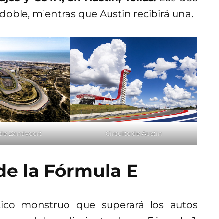
doble, mientras que Austin recibirá una.
 de Zandvoort
Circuito de Austin
de la Fórmula E
ico monstruo que superará los autos