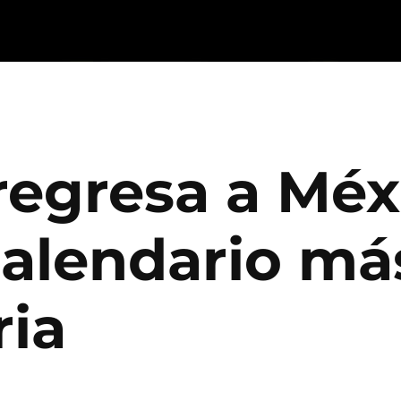
regresa a Méx
calendario má
ria