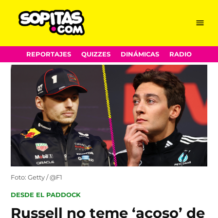
Menu
Sopitas.com
Skip
REPORTAJES
QUIZZES
DINÁMICAS
RADIO
to
content
Foto: Getty / @F1
POSTED
DESDE EL PADDOCK
IN
Russell no teme ‘acoso’ de