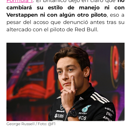
Fórmula 1
. El británico dejó en claro que
no
cambiará su estilo de manejo ni con
Verstappen ni con algún otro piloto
, eso a
pesar del acoso que denunció antes tras su
altercado con el piloto de Red Bull.
George Russell / Foto: @F1