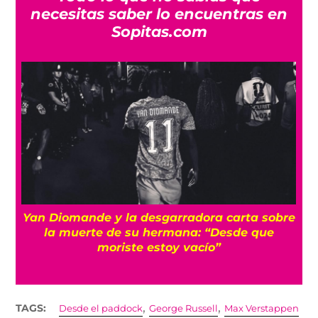
necesitas saber lo encuentras en
Sopitas.com
a
Yan Diomande y la desgarradora carta sobre
s
la muerte de su hermana: “Desde que
moriste estoy vacío”
,
,
TAGS:
Desde el paddock
George Russell
Max Verstappen