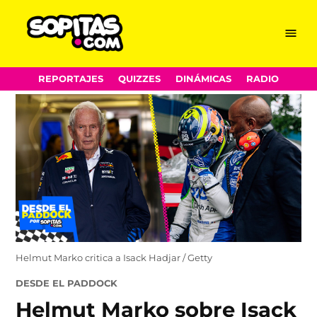
Menu
Sopitas.com
Skip
REPORTAJES
QUIZZES
DINÁMICAS
RADIO
to
content
Helmut Marko critica a Isack Hadjar / Getty
POSTED
DESDE EL PADDOCK
IN
Helmut Marko sobre Isack