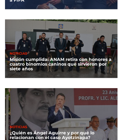
NOTICIAS
Misión cumplida: ANAM retira con honores a
cuatro binomios caninos que sirvieron por
siete años
NOTICIAS
¿Quién es Ángel Aguirre y por qué lo
relacionan con el caso Ayotzinapa?