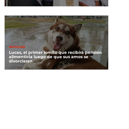
ién es Ángel Aguirre y
qué lo relacionan con el
caso Ayotzinapa?
NOTICIAS
Lucas, el primer lomito que recibirá pensión
alimenticia luego de que sus amos se
divorciaran