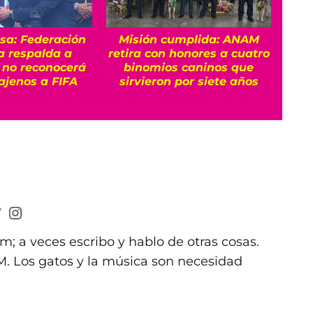
sa: Federación
Misión cumplida: ANAM
¿Qu
a respalda a
retira con honores a cuatro
por 
y no reconocerá
binomios caninos que
ajenos a FIFA
sirvieron por siete años
m; a veces escribo y hablo de otras cosas.
 Los gatos y la música son necesidad