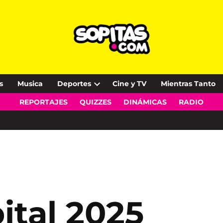
s
Musica
Deportes
Cine y TV
Mientras Tanto
Open
REPORTAJES
QUIZZES
DINÁMICAS
RADIO
dropdown
menu
ital 2025