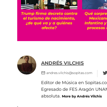
Trump firma decreto contra
Qué sorpre
el turismo de nacimiento,
Mexican
¿de qué va y a quiénes
Infantino 
afecta?
procesos 
ANDRÉS VILCHIS
andres.vilchis@sopitas.com
Editor de Música en Sopitas.co
Egresado de FES Aragón UNAM.
absoluta.
More by Andrés Vilchis