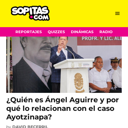
EVENTOS PRINCIPALES ARCHIVO:
Skip
Menu
Sopitas.com
to
content
REPORTAJES
QUIZZES
DINÁMICAS
RADIO
¿Quién es Ángel Aguirre y por
qué lo relacionan con el caso
Ayotzinapa?
by
DAVID BECERRIL