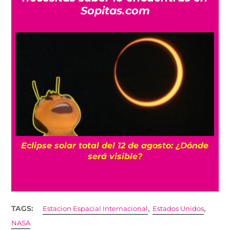
Sopitas.com
Eclipse solar total del 12 de agosto: ¿Dónde
de
¡
será visible?
,
,
TAGS:
Estacion Espacial Internacional
Estados Unidos
NASA