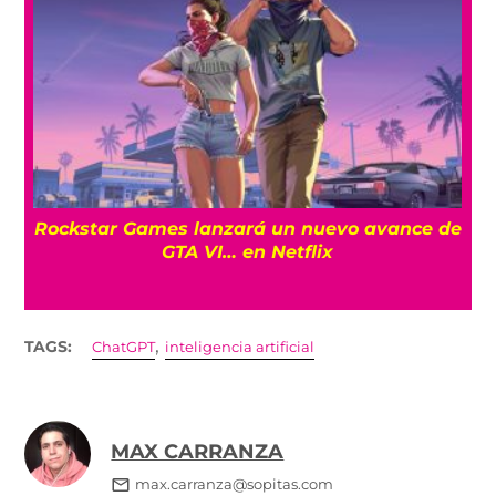
a
Rockstar Games lanzará un nuevo avance de
GTA VI… en Netflix
,
TAGS:
ChatGPT
inteligencia artificial
MAX CARRANZA
max.carranza@sopitas.com