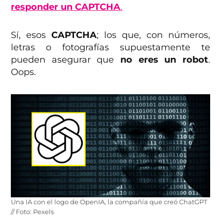
responder un CAPTCHA
.
Sí, esos
CAPTCHA
; los que, con números,
letras o fotografías supuestamente te
pueden asegurar que
no eres un robot
.
Oops.
Una IA con el logo de OpenIA, la compañía que creó ChatGPT
// Foto: Pexels