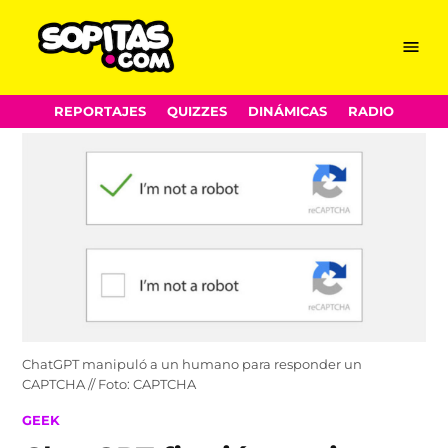
Menu
Sopitas.com
Skip
REPORTAJES
QUIZZES
DINÁMICAS
RADIO
to
content
ChatGPT manipuló a un humano para responder un
CAPTCHA // Foto: CAPTCHA
POSTED
GEEK
IN