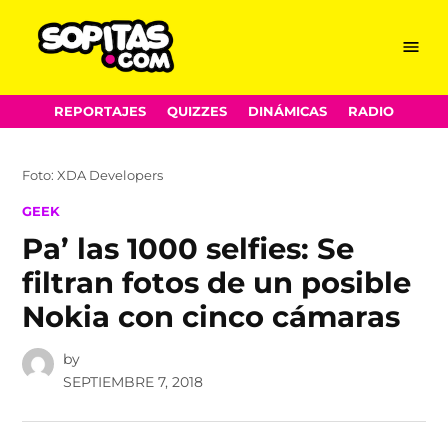
Menu
Sopitas.com
Skip
REPORTAJES
QUIZZES
DINÁMICAS
RADIO
to
content
Foto: XDA Developers
POSTED
GEEK
IN
Pa’ las 1000 selfies: Se
filtran fotos de un posible
Nokia con cinco cámaras
by
SEPTIEMBRE 7, 2018