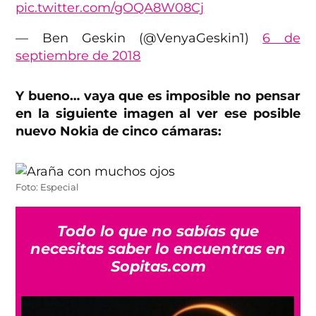
pic.twitter.com/gOQA8W08Cj
— Ben Geskin (@VenyaGeskin1)
6 de
septiembre de 2018
Y bueno… vaya que es imposible no pensar
en la siguiente imagen al ver ese posible
nuevo Nokia de cinco cámaras:
Foto: Especial
Todo lo que no sabías que
necesitas saber lo encuentras en
Sopitas.com