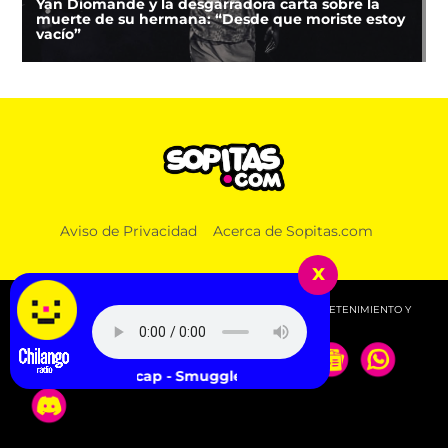
Yan Diomande y la desgarradora carta sobre la
muerte de su hermana: “Desde que moriste estoy
vacío”
Aviso de Privacidad
Acerca de Sopitas.com
x
© 2026 SOPITAS.COM - MÚSICA, NOTICIAS, DEPORTES, ENTRETENIMIENTO Y
MÁS!.
Kneecap - Smugglers & Scholars