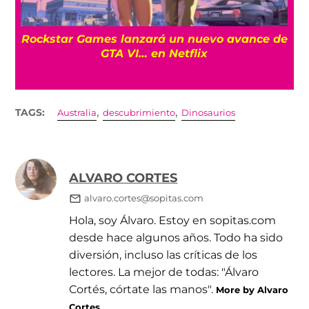
a
Rockstar Games lanzará un nuevo avance de
GTA VI… en Netflix
,
,
TAGS:
Australia
descubrimiento
Dinosaurios
ALVARO CORTES
alvaro.cortes@sopitas.com
Hola, soy Álvaro. Estoy en sopitas.com
desde hace algunos años. Todo ha sido
diversión, incluso las críticas de los
lectores. La mejor de todas: "Álvaro
Cortés, córtate las manos".
More by Alvaro
Cortes