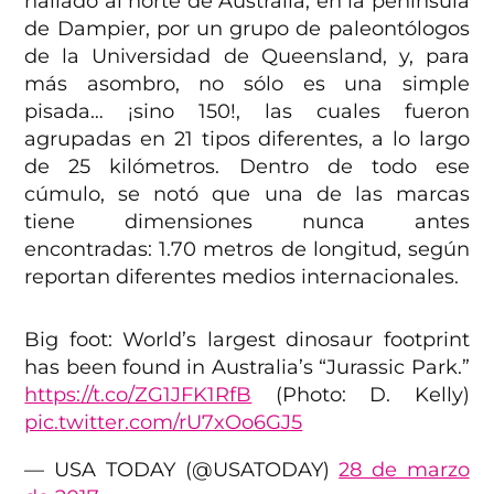
hallado al norte de Australia, en la península
de Dampier, por un grupo de paleontólogos
de la Universidad de Queensland, y, para
más asombro, no sólo es una simple
pisada… ¡sino 150!, las cuales fueron
agrupadas en 21 tipos diferentes, a lo largo
de 25 kilómetros. Dentro de todo ese
cúmulo, se notó que una de las marcas
tiene dimensiones nunca antes
encontradas: 1.70 metros de longitud, según
reportan diferentes medios internacionales.
Big foot: World’s largest dinosaur footprint
has been found in Australia’s “Jurassic Park.”
https://t.co/ZG1JFK1RfB
(Photo: D. Kelly)
pic.twitter.com/rU7xOo6GJ5
— USA TODAY (@USATODAY)
28 de marzo