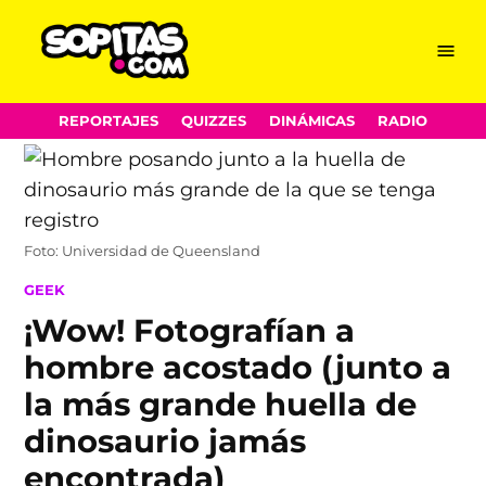
Menu
Sopitas.com
Skip
REPORTAJES
QUIZZES
DINÁMICAS
RADIO
to
content
Foto: Universidad de Queensland
POSTED
GEEK
IN
¡Wow! Fotografían a
hombre acostado (junto a
la más grande huella de
dinosaurio jamás
encontrada)