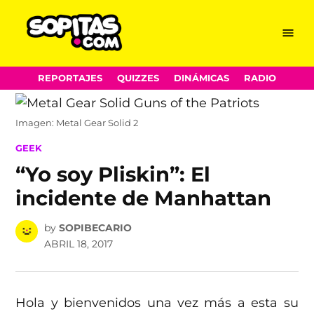
Menu
Sopitas.com
Skip
REPORTAJES
QUIZZES
DINÁMICAS
RADIO
to
content
Imagen: Metal Gear Solid 2
POSTED
GEEK
IN
“Yo soy Pliskin”: El
incidente de Manhattan
by
SOPIBECARIO
ABRIL 18, 2017
Hola y bienvenidos una vez más a esta su