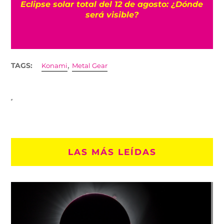
Eclipse solar total del 12 de agosto: ¿Dónde
de
será visible?
,
TAGS:
Konami
Metal Gear
LAS MÁS LEÍDAS