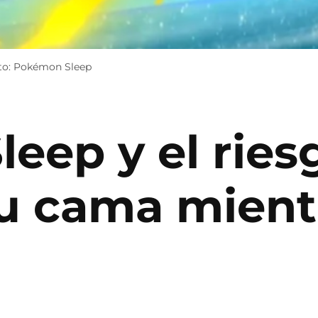
oto: Pokémon Sleep
eep y el ries
tu cama mient