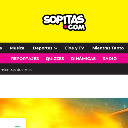
s
Musica
Deportes
Cine y TV
Mientras Tanto
Open
REPORTAJES
QUIZZES
DINÁMICAS
RADIO
dropdown
menu
a mientras duermes