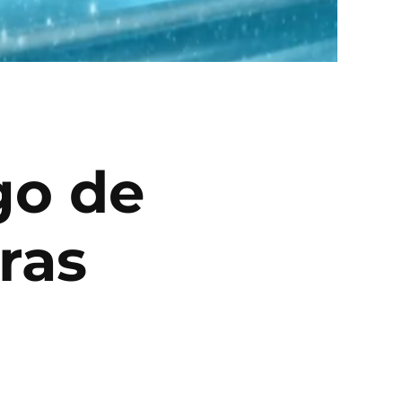
go de
ras