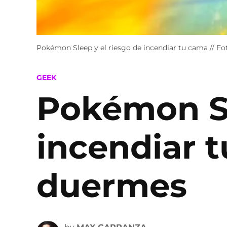
Pokémon Sleep y el riesgo de incendiar tu cama // F
POSTED
GEEK
IN
Pokémon Sl
incendiar 
duermes