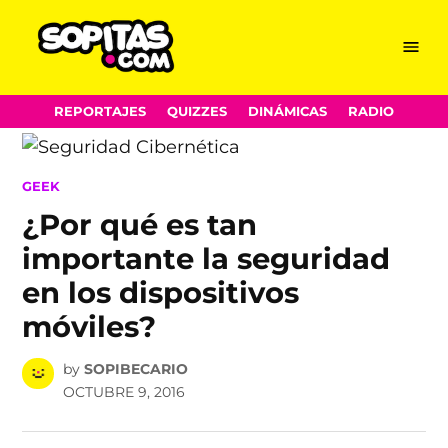
Menu
Sopitas.com
Skip
REPORTAJES
QUIZZES
DINÁMICAS
RADIO
to
content
POSTED
GEEK
IN
¿Por qué es tan
importante la seguridad
en los dispositivos
móviles?
by
SOPIBECARIO
OCTUBRE 9, 2016