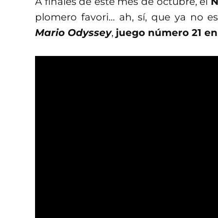
A finales de este mes de octubre, el
N
plomero favori… ah, sí, que ya no e
Mario Odyssey
,
juego número 21 en 