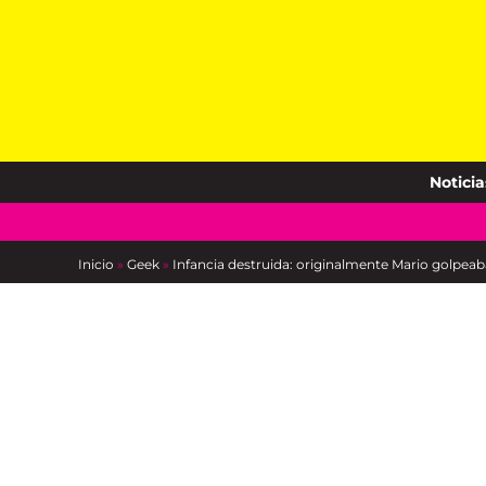
Skip
to
content
Noticia
Inicio
»
Geek
»
Infancia destruida: originalmente Mario golpeab