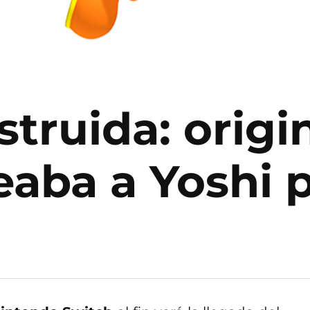
struida: orig
eaba a Yoshi p