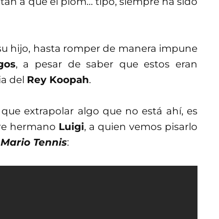
tan a que el plom… tipo, siempre ha sido
su hijo, hasta romper de manera impune
gos
, a pesar de saber que estos eran
ia del
Rey Koopah
.
que extrapolar algo que no está ahí, es
bre hermano
Luigi
, a quien vemos pisarlo
n
Mario Tennis
: