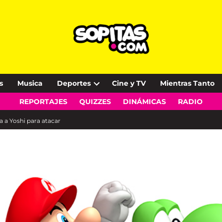
s
Musica
Deportes
Cine y TV
Mientras Tanto
Open
REPORTAJES
QUIZZES
DINÁMICAS
RADIO
dropdown
menu
a a Yoshi para atacar