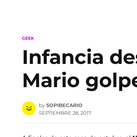
POSTED
GEEK
IN
Infancia de
Mario golp
by
SOPIBECARIO
SEPTIEMBRE 28, 2017