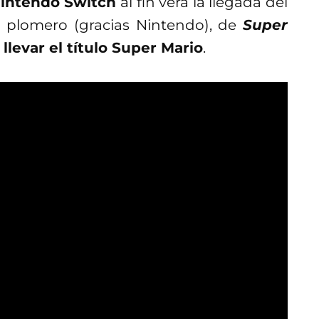
intendo Switch
al fin verá la llegada del
s plomero (gracias Nintendo), de
Super
llevar el título Super Mario
.