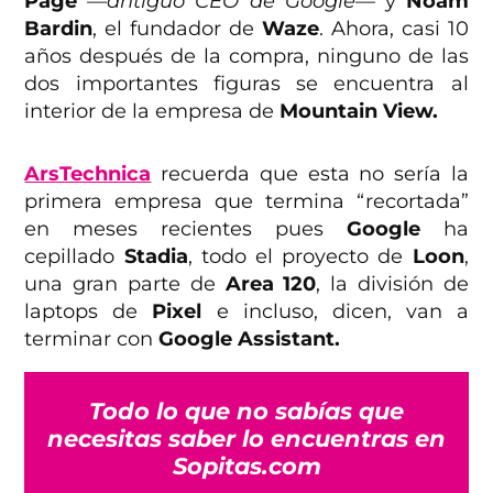
Page
—antiguo CEO de Google—
y
Noam
Bardin
, el fundador de
Waze
. Ahora, casi 10
años después de la compra, ninguno de las
dos importantes figuras se encuentra al
interior de la empresa de
Mountain View.
ArsTechnica
recuerda que esta no sería la
primera empresa que termina “recortada”
en meses recientes pues
Google
ha
cepillado
Stadia
, todo el proyecto de
Loon
,
una gran parte de
Area 120
, la división de
laptops de
Pixel
e incluso, dicen, van a
terminar con
Google Assistant.
Todo lo que no sabías que
necesitas saber lo encuentras en
Sopitas.com