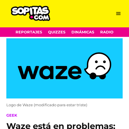
Menu
Sopitas.com
Skip
REPORTAJES
QUIZZES
DINÁMICAS
RADIO
to
content
Logo de Waze (modificado para estar triste)
POSTED
GEEK
IN
Waze está en problemas: