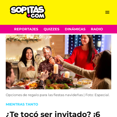
Menu
Sopitas.com
Skip
REPORTAJES
QUIZZES
DINÁMICAS
RADIO
to
content
Opciones de regalo para las fiestas navideñas | Foto: Especial.
POSTED
MIENTRAS TANTO
IN
¿Te tocó ser invitado? ¡6