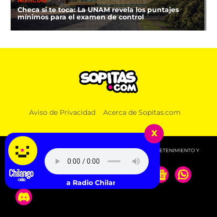
NOTICIAS
Checa si te toca: La UNAM revela los puntajes
mínimos para el examen de control
Aviso de Privacidad
Acerca de Sopitas.com
x
© 2026 SOPITAS.COM - MÚSICA, NOTICIAS, DEPORTES, ENTRETENIMIENTO Y
MÁS!.
Escucha Radio Chilango -