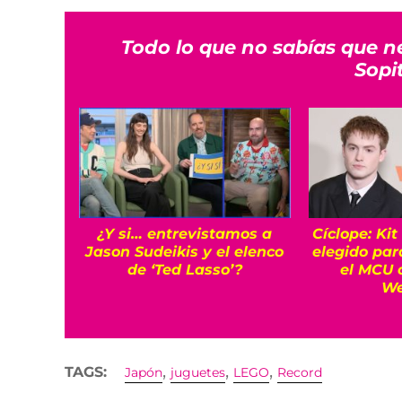
Todo lo que no sabías que n
Sopi
¿Y si… entrevistamos a
Cíclope: Kit
Jason Sudeikis y el elenco
elegido par
de ‘Ted Lasso’?
el MCU 
We
,
,
,
TAGS:
Japón
juguetes
LEGO
Record