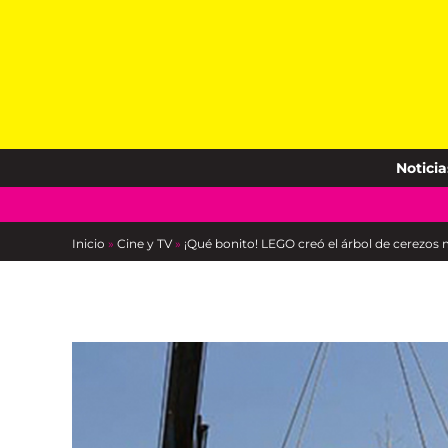
Skip
to
content
Noticia
Inicio
»
Cine y TV
»
¡Qué bonito! LEGO creó el árbol de cerezo