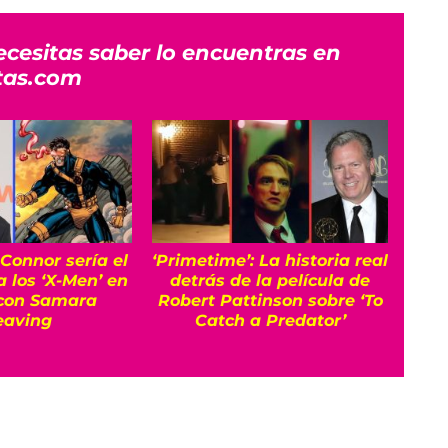
ecesitas saber lo encuentras en
tas.com
 Connor sería el
‘Primetime’: La historia real
La
a los ‘X-Men’ en
detrás de la película de
Mo
con Samara
Robert Pattinson sobre ‘To
Mo
aving
Catch a Predator’