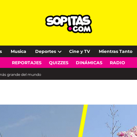
s
Musica
Deportes
Cine y TV
Mientras Tanto
Open
REPORTAJES
QUIZZES
DINÁMICAS
RADIO
dropdown
menu
s más grande del mundo