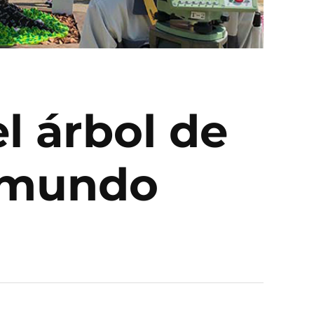
l árbol de
l mundo