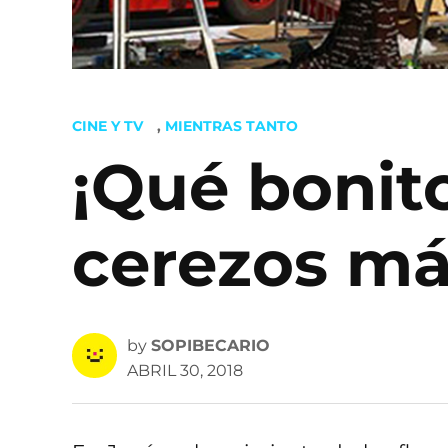
POSTED
CINE Y TV
,
MIENTRAS TANTO
IN
¡Qué bonito
cerezos má
by
SOPIBECARIO
ABRIL 30, 2018