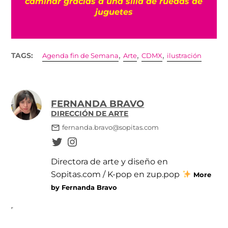
caminar gracias a una silla de ruedas de
juguetes
,
,
,
TAGS:
Agenda fin de Semana
Arte
CDMX
ilustración
FERNANDA BRAVO
DIRECCIÓN DE ARTE
fernanda.bravo@sopitas.com
Directora de arte y diseño en
Sopitas.com / K-pop en zup.pop
More
by Fernanda Bravo