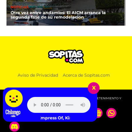
NOTICIAS
Otra vez entre andamios: El AICM arranca la
segunda fase de su remodelación
Aviso de Privacidad
Acerca de Sopitas.com
x
© 2026 SOPITAS.COM - MÚSICA, NOTICIAS, DEPORTES, ENTRETENIMIENTO Y
MÁS!.
Shygirl, Empress Of, Kingdom, Club Shy - 4eva