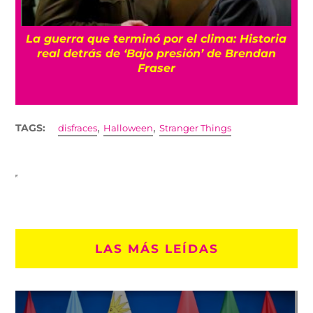
a
Conoce a Gelato, el gato que logró volver a
caminar gracias a una silla de ruedas de
juguetes
,
,
TAGS:
disfraces
Halloween
Stranger Things
LAS MÁS LEÍDAS