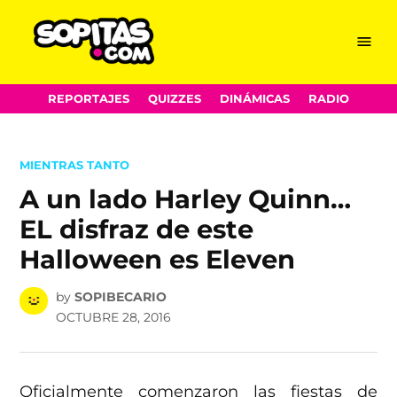
Menu
Sopitas.com
Skip
REPORTAJES
QUIZZES
DINÁMICAS
RADIO
to
content
POSTED
MIENTRAS TANTO
IN
A un lado Harley Quinn…
EL disfraz de este
Halloween es Eleven
by
SOPIBECARIO
OCTUBRE 28, 2016
Oficialmente comenzaron las fiestas de