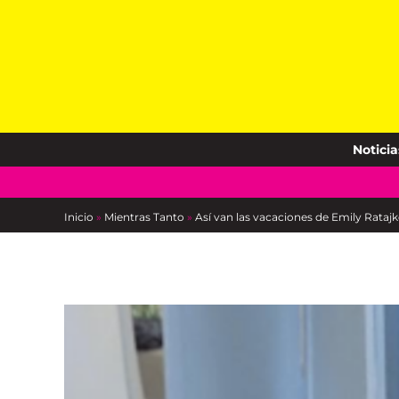
Skip
to
content
Noticia
Inicio
»
Mientras Tanto
»
Así van las vacaciones de Emily Rataj