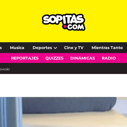
s
Musica
Deportes
Cine y TV
Mientras Tanto
Open
REPORTAJES
QUIZZES
DINÁMICAS
RADIO
dropdown
menu
kowski