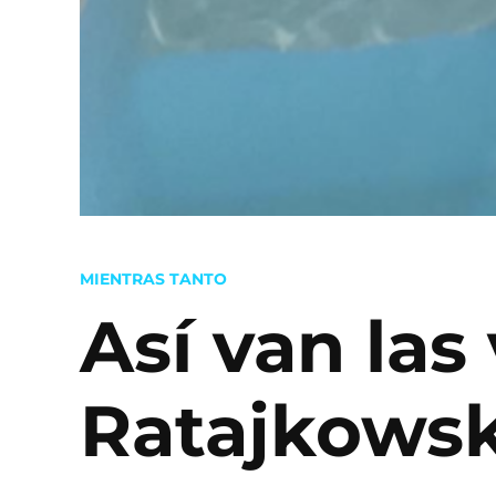
POSTED
MIENTRAS TANTO
IN
Así van las
Ratajkowsk