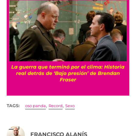
La guerra que terminó por el clima: Historia
o
real detrás de ‘Bajo presión’ de Brendan
Fraser
,
,
TAGS:
oso panda
Record
Sexo
FRANCISCO ALANÍS