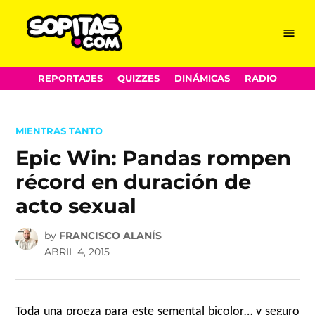
Menu
Sopitas.com
Skip
REPORTAJES
QUIZZES
DINÁMICAS
RADIO
to
content
POSTED
MIENTRAS TANTO
IN
Epic Win: Pandas rompen
récord en duración de
acto sexual
by
FRANCISCO ALANÍS
ABRIL 4, 2015
Toda una proeza para este semental bicolor… y seguro