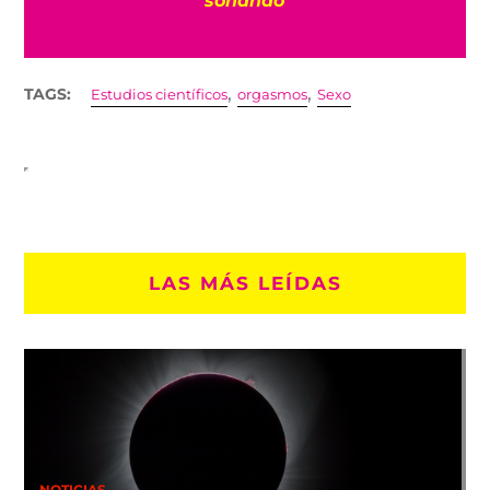
soñando
,
,
TAGS:
Estudios científicos
orgasmos
Sexo
LAS MÁS LEÍDAS
NOTICIAS