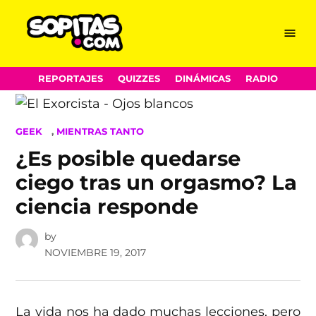
Menu
Sopitas.com
Skip
REPORTAJES
QUIZZES
DINÁMICAS
RADIO
to
content
POSTED
GEEK
,
MIENTRAS TANTO
IN
¿Es posible quedarse
ciego tras un orgasmo? La
ciencia responde
by
NOVIEMBRE 19, 2017
La vida nos ha dado muchas lecciones, pero