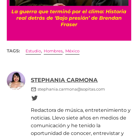
La guerra que terminó por el clima: Historia
o
real detrás de ‘Bajo presión’ de Brendan
Fraser
,
,
TAGS:
Estudio
Hombres
México
STEPHANIA CARMONA
stephania.carmona@sopitas.com
Redactora de música, entretenimiento y
noticias. Llevo siete años en medios de
comunicación y he tenido la
oportunidad de conocer, entrevistar y