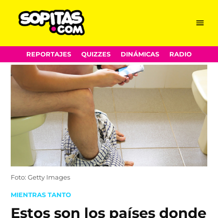
Menu
Sopitas.com
Skip
REPORTAJES
QUIZZES
DINÁMICAS
RADIO
to
content
Foto: Getty Images
POSTED
MIENTRAS TANTO
IN
Estos son los países donde