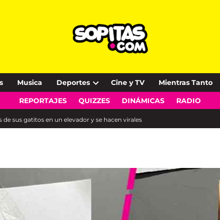
s
Musica
Deportes
Cine y TV
Mientras Tanto
Open
REPORTAJES
QUIZZES
DINÁMICAS
RADIO
dropdown
menu
de sus gatitos en un elevador y se hacen virales