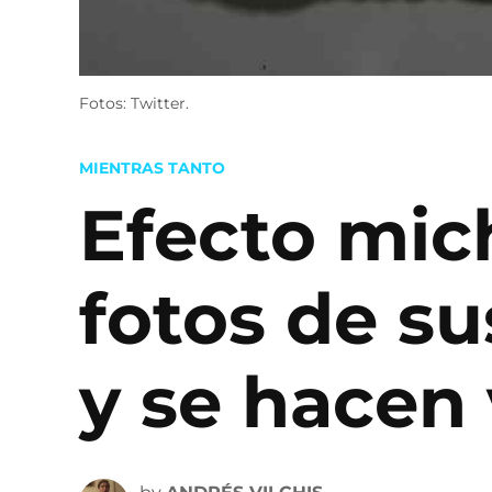
Fotos: Twitter.
POSTED
MIENTRAS TANTO
IN
Efecto mic
fotos de su
y se hacen 