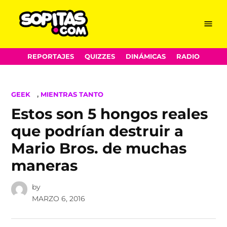
Menu
Sopitas.com
Skip
REPORTAJES
QUIZZES
DINÁMICAS
RADIO
to
content
POSTED
GEEK
,
MIENTRAS TANTO
IN
Estos son 5 hongos reales
que podrían destruir a
Mario Bros. de muchas
maneras
by
MARZO 6, 2016