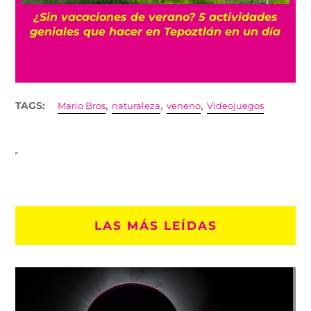
La historia oculta del barrio Romita, uno de
los más misteriosos de la CDMX
,
,
,
TAGS:
Mario Bros
naturaleza
veneno
Videojuegos
LAS MÁS LEÍDAS