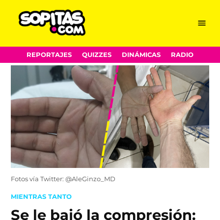
Menu
Sopitas.com
Skip
REPORTAJES
QUIZZES
DINÁMICAS
RADIO
to
content
Fotos vía Twitter: @AleGinzo_MD
POSTED
MIENTRAS TANTO
IN
Se le bajó la compresión: