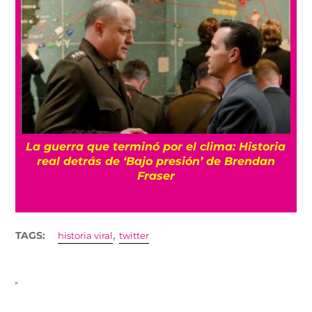
La guerra que terminó por el clima: Historia
o
real detrás de ‘Bajo presión’ de Brendan
Fraser
,
TAGS:
historia viral
twitter