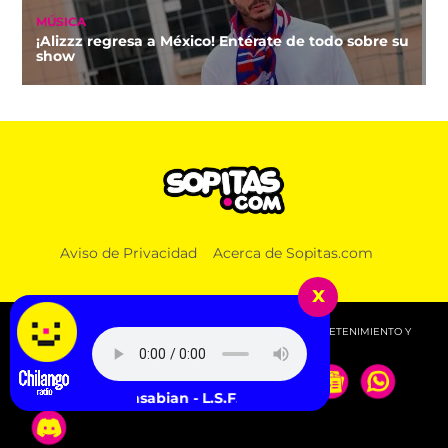
MÚSICA
¡Alizzz regresa a México! Entérate de todo sobre su
show
Aviso de Privacidad
Acerca de Sopitas.com
x
© 2026 SOPITAS.COM - MÚSICA, NOTICIAS, DEPORTES, ENTRETENIMIENTO Y
MÁS!.
Kasabian - L.S.F.