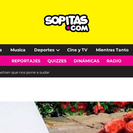
s
Musica
Deportes
Cine y TV
Mientras Tanto
Open
REPORTAJES
QUIZZES
DINÁMICAS
RADIO
dropdown
menu
ashian que nos pone a sudar