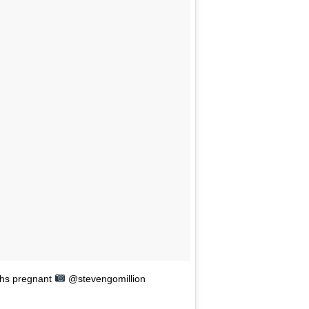
ths pregnant
@stevengomillion