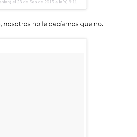
shian) el
23 de Sep de 2015 a la(s) 9:11 PDT
e, nosotros no le decíamos que no.