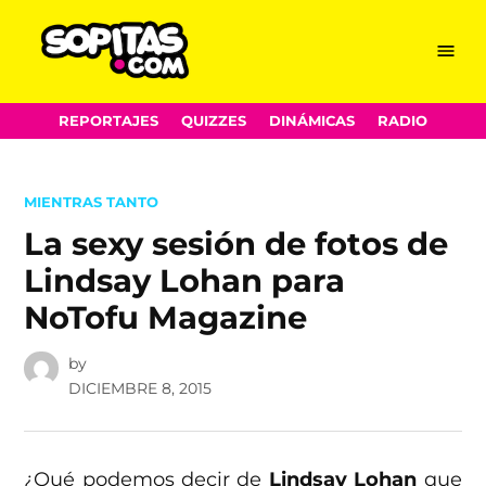
Menu
Sopitas.com
Skip
REPORTAJES
QUIZZES
DINÁMICAS
RADIO
to
content
POSTED
MIENTRAS TANTO
IN
La sexy sesión de fotos de
Lindsay Lohan para
NoTofu Magazine
by
DICIEMBRE 8, 2015
¿Qué podemos decir de
Lindsay Lohan
que