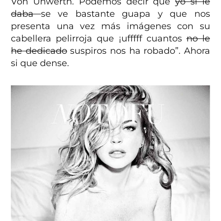
Von Unwerth. P
odemos decir que
yo sí le
daba
se ve bastante guapa y que nos
presenta una vez más imágenes con su
cabellera pelirroja que ¡ufffff cuantos
no le
he dedicado
suspiros nos ha robado”. Ahora
si que dense.