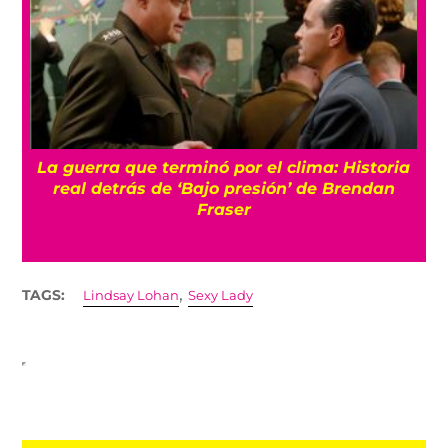
a
Conoce a Gelato, el gato que logró volver a
caminar gracias a una silla de ruedas de
juguetes
,
TAGS:
Lindsay Lohan
Sexy Lady