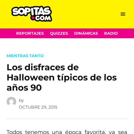
Menu
Sopitas.com
Skip
REPORTAJES
QUIZZES
DINÁMICAS
RADIO
to
content
POSTED
MIENTRAS TANTO
IN
Los disfraces de
Halloween típicos de los
años 90
by
OCTUBRE 29, 2015
Todos tenemos una época favorita, ya sea