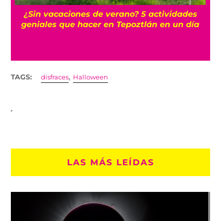
La historia oculta del barrio Romita, uno de
los más misteriosos de la CDMX
,
TAGS:
disfraces
Halloween
LAS MÁS LEÍDAS