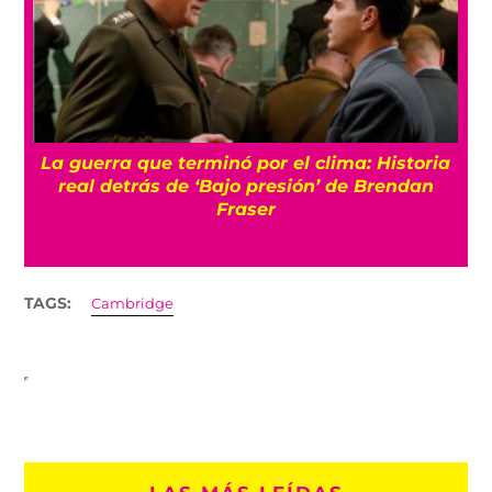
La guerra que terminó por el clima: Historia
o
real detrás de ‘Bajo presión’ de Brendan
Fraser
TAGS:
Cambridge