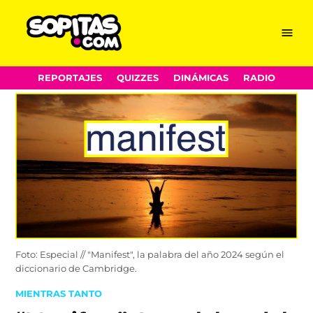
Menu
Sopitas.com
Skip
REPORTAJES
QUIZZES
DINÁMICAS
RADIO
to
content
Foto: Especial // "Manifest", la palabra del año 2024 según el
diccionario de Cambridge.
POSTED
MIENTRAS TANTO
IN