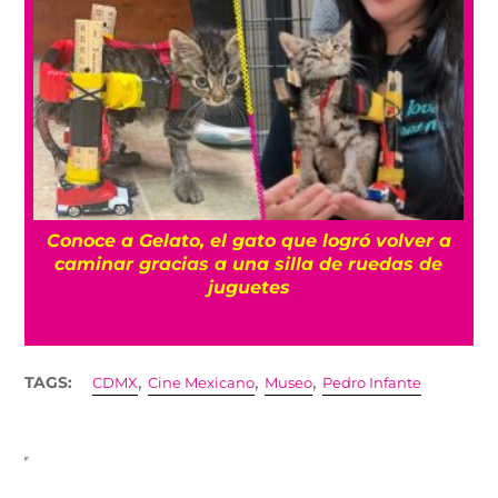
a
Conoce a Gelato, el gato que logró volver a
caminar gracias a una silla de ruedas de
juguetes
,
,
,
TAGS:
CDMX
Cine Mexicano
Museo
Pedro Infante