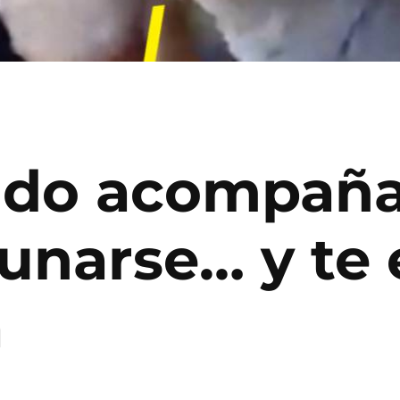
do acompañas
cunarse… y te
a