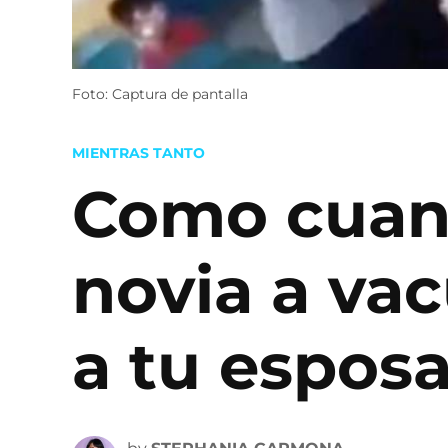
Foto: Captura de pantalla
POSTED
MIENTRAS TANTO
IN
Como cuan
novia a va
a tu espos