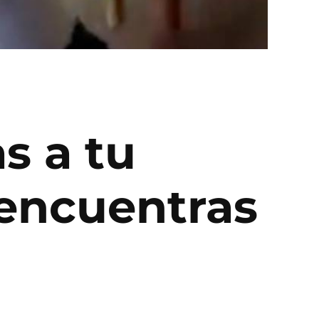
 a tu
 encuentras