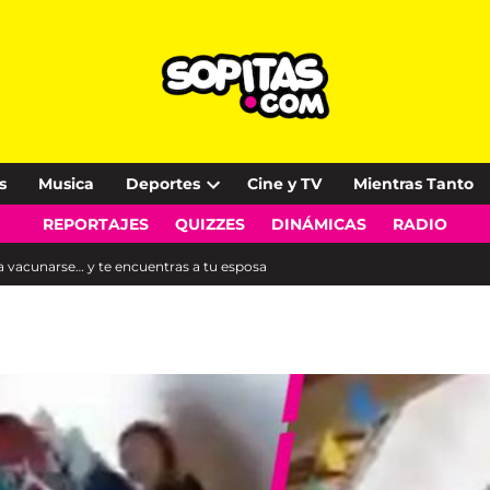
s
Musica
Deportes
Cine y TV
Mientras Tanto
Open
REPORTAJES
QUIZZES
DINÁMICAS
RADIO
dropdown
menu
vacunarse… y te encuentras a tu esposa