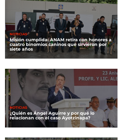
NOTICIAS
Misión cumplida: ANAM retira con honores a
cuatro binomios caninos que sirvieron por
siete años
NOTICIAS
¿Quién es Ángel Aguirre y por qué lo
relacionan con el caso Ayotzinapa?