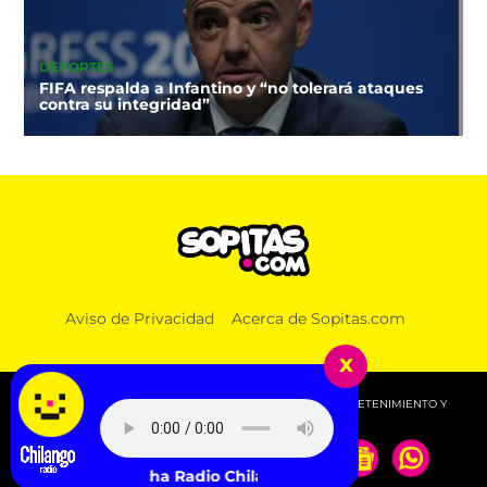
DEPORTES
FIFA respalda a Infantino y “no tolerará ataques
contra su integridad”
Aviso de Privacidad
Acerca de Sopitas.com
x
© 2026 SOPITAS.COM - MÚSICA, NOTICIAS, DEPORTES, ENTRETENIMIENTO Y
MÁS!.
Escucha Radio Chilango -