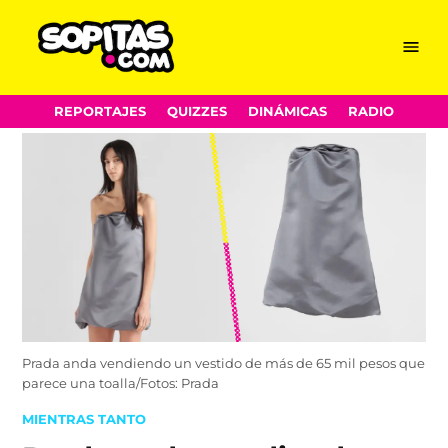
Menu
Sopitas.com
Skip
REPORTAJES
QUIZZES
DINÁMICAS
RADIO
to
content
Prada anda vendiendo un vestido de más de 65 mil pesos que
parece una toalla/Fotos: Prada
POSTED
MIENTRAS TANTO
IN