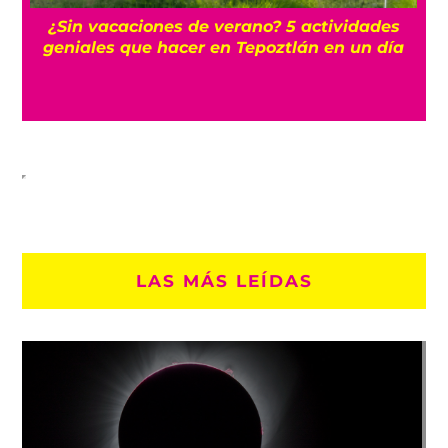
r
¿Sin vacaciones de verano? 5 actividades
geniales que hacer en Tepoztlán en un día
LAS MÁS LEÍDAS