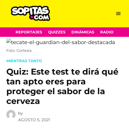
Menu
Sopitas.com
Skip
REPORTAJES
QUIZZES
DINÁMICAS
RADIO
to
content
Foto: Cortesía
POSTED
MIENTRAS TANTO
IN
Quiz: Este test te dirá qué
tan apto eres para
proteger el sabor de la
cerveza
by
AGOSTO 5, 2021