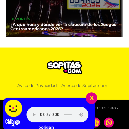
DEPORTES
¿A qué hora y dónde ver la clausura de los Juegos
Centroamericanos 2026?
Aviso de Privacidad
Acerca de Sopitas.com
x
© 2026 SOPITAS.COM - MÚSICA, NOTICIAS, DEPORTES, ENTRETENIMIENTO Y
MÁS!.
BTS - Hooligan