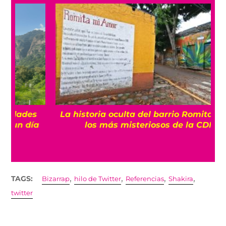
La historia oculta del barrio Romita, uno de
los más misteriosos de la CDMX
,
,
,
,
TAGS:
Bizarrap
hilo de Twitter
Referencias
Shakira
twitter