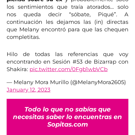
los sentimientos que traía atorados… solo
nos queda decir “sóbate, Piqué”. A
continuación les dejamos las (in) directas
que Melany encontró para que las chequen
completitas.
Hilo de todas las referencias que voy
encontrando en Sesión #53 de Bizarrap con
Shakira:
pic.twitter.com/0Fgb1wbVCb
— Melany Mora Murillo (@MelanyMora2605)
January 12, 2023
Todo lo que no sabías que
necesitas saber lo encuentras en
Sopitas.com