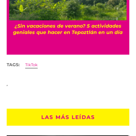
r
¿Sin vacaciones de verano? 5 actividades
geniales que hacer en Tepoztlán en un día
TAGS:
TikTok
LAS MÁS LEÍDAS