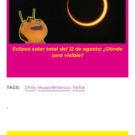
Eclipse solar total del 12 de agosto: ¿Dónde
o
será visible?
,
,
TAGS:
Chile
Museo Británico
TikTok