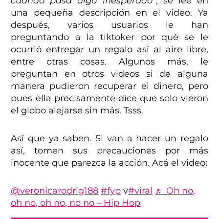
cuando pasa algo inesperado”
, se lee en
una pequeña descripción en el video. Ya
después, varios usuarios le han
preguntando a la tiktoker por qué se le
ocurrió entregar un regalo así al aire libre,
entre otras cosas. Algunos más, le
preguntan en otros videos si de alguna
manera pudieron recuperar el dinero, pero
pues ella precisamente dice que solo vieron
el globo alejarse sin más. Tsss.
Así que ya saben. Si van a hacer un regalo
así, tomen sus precauciones por más
inocente que parezca la acción. Acá el video:
@veronicarodrig188
#fyp
v
#viral
♬ Oh no,
oh no, oh no, no no – Hip Hop