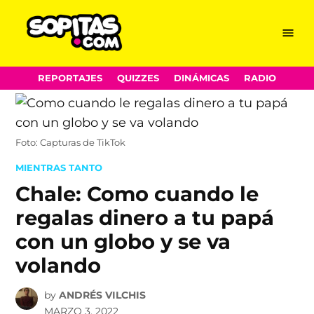
Menu
Sopitas.com
Skip
REPORTAJES
QUIZZES
DINÁMICAS
RADIO
to
content
Foto: Capturas de TikTok
POSTED
MIENTRAS TANTO
IN
Chale: Como cuando le
regalas dinero a tu papá
con un globo y se va
volando
by
ANDRÉS VILCHIS
MARZO 3, 2022