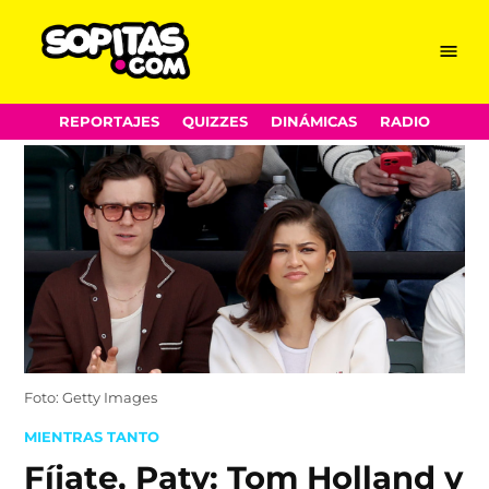
Menu
Sopitas.com
Skip
REPORTAJES
QUIZZES
DINÁMICAS
RADIO
to
content
Foto: Getty Images
POSTED
MIENTRAS TANTO
IN
Fíjate, Paty: Tom Holland y