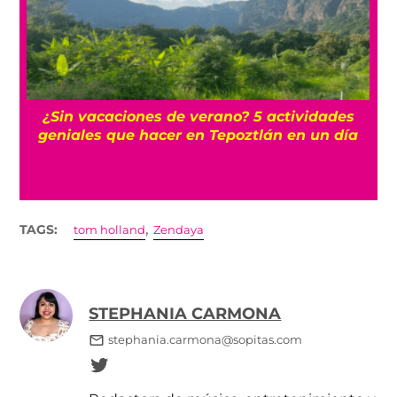
La historia oculta del barrio Romita, uno de
a
los más misteriosos de la CDMX
,
TAGS:
tom holland
Zendaya
STEPHANIA CARMONA
stephania.carmona@sopitas.com