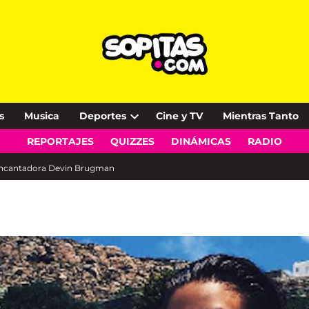
s
Musica
Deportes
Cine y TV
Mientras Tanto
Open
REPORTAJES
QUIZZES
DINÁMICAS
RADIO
dropdown
menu
a encantadora Devin Brugman