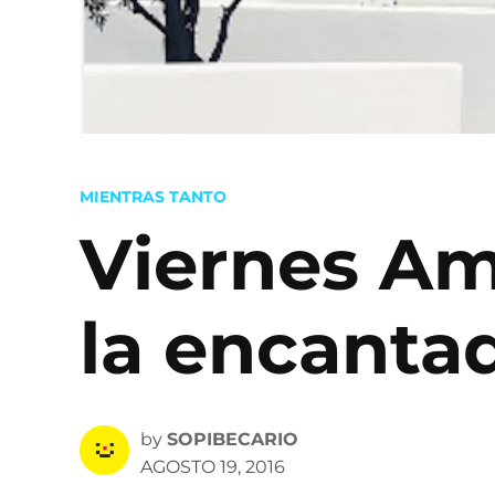
POSTED
MIENTRAS TANTO
IN
Viernes Ama
la encanta
by
SOPIBECARIO
AGOSTO 19, 2016