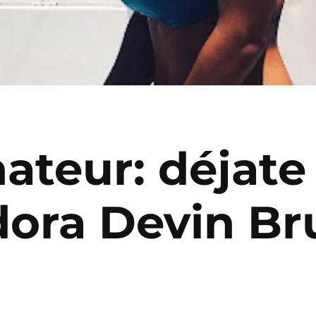
teur: déjate 
dora Devin B