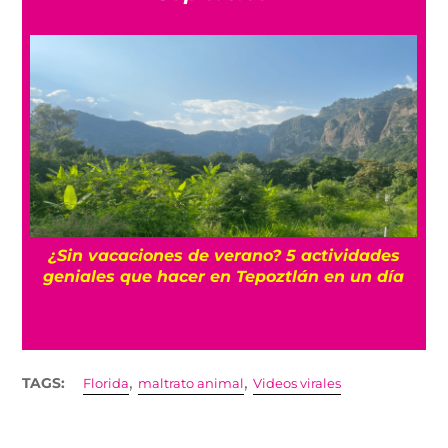
r
¿Sin vacaciones de verano? 5 actividades
geniales que hacer en Tepoztlán en un día
,
,
TAGS:
Florida
maltrato animal
Videos virales