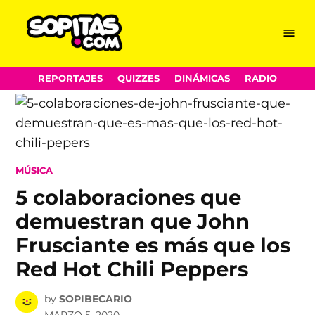
Menu
Sopitas.com
Skip
REPORTAJES
QUIZZES
DINÁMICAS
RADIO
to
content
POSTED
MÚSICA
IN
5 colaboraciones que
demuestran que John
Frusciante es más que los
Red Hot Chili Peppers
by
SOPIBECARIO
MARZO 5, 2020