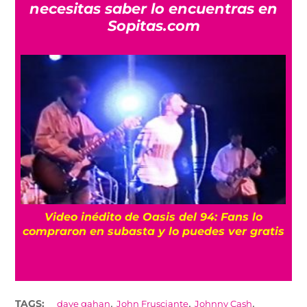
necesitas saber lo encuentras en
Sopitas.com
n
Video inédito de Oasis del 94: Fans lo
compraron en subasta y lo puedes ver gratis
,
,
,
TAGS:
dave gahan
John Frusciante
Johnny Cash