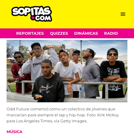
Menu
Sopitas.com
Skip
REPORTAJES
QUIZZES
DINÁMICAS
RADIO
to
content
Odd Future comenzó como un colectivo de jóvenes que
marcarían para siempre el rap y hip-hop. Foto: Kirk McKoy
para Los Angeles Times, vía Getty Images.
POSTED
MÚSICA