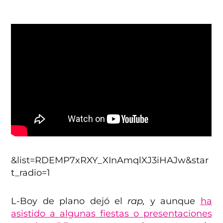
&list=RDEMP7xRXY_XInAmqlXJ3iHAJw&star
t_radio=1
L-Boy de plano dejó el
rap,
y aunque
ha
asistido a algunas fiestas o presentaciones