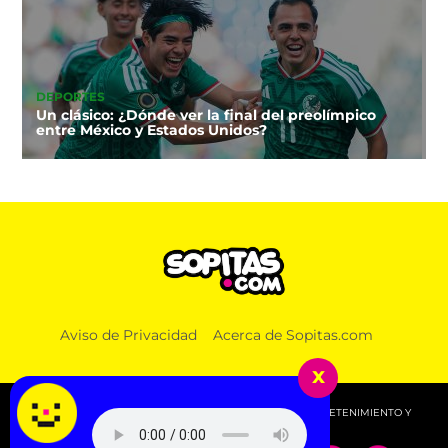
DEPORTES
Un clásico: ¿Dónde ver la final del preolímpico
entre México y Estados Unidos?
NOTICIAS
Aviso de Privacidad
Acerca de Sopitas.com
¿Te toca el Examen de Control? UNAM ya habilitó
fechas, sedes y horarios
x
© 2026 SOPITAS.COM - MÚSICA, NOTICIAS, DEPORTES, ENTRETENIMIENTO Y
MÁS!.