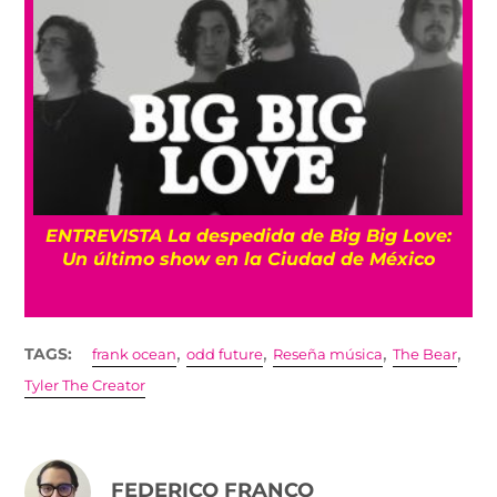
os
ENTREVISTA La despedida de Big Big Love:
Un último show en la Ciudad de México
,
,
,
,
TAGS:
frank ocean
odd future
Reseña música
The Bear
Tyler The Creator
FEDERICO FRANCO