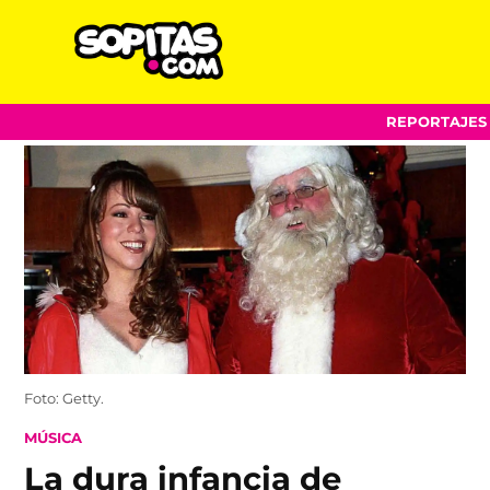
Sopitas.com
Skip
REPORTAJES
to
content
Foto: Getty.
POSTED
MÚSICA
IN
La dura infancia de