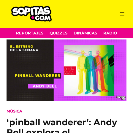
Menu
Sopitas.com
Skip
REPORTAJES
QUIZZES
DINÁMICAS
RADIO
to
content
POSTED
MÚSICA
IN
‘pinball wanderer’: Andy
Bell explora el