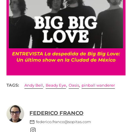
os
ENTREVISTA La despedida de Big Big Love:
Un último show en la Ciudad de México
,
,
,
TAGS:
Andy Bell
Beady Eye
Oasis
pinball wanderer
FEDERICO FRANCO
federico.franco@sopitas.com