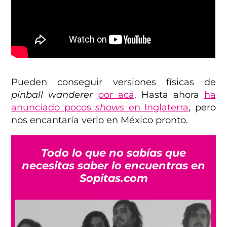
Pueden conseguir versiones físicas de
pinball wanderer
por acá
. Hasta ahora
ha
anunciado pocos
shows
en Inglaterra
, pero
nos encantaría verlo en México pronto.
Todo lo que no sabías que
necesitas saber lo encuentras en
Sopitas.com