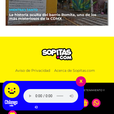
MIENTRAS TANTO
La historia oculta del barrio Romita, uno de los
más misteriosos de la CDMX
Aviso de Privacidad
Acerca de Sopitas.com
NOTICIAS
3 veces que Sheinbaum prometió no usar fracking
x
© 2026 SOPITAS.COM - MÚSICA, NOTICIAS, DEPORTES, ENTRETENIMIENTO Y
MÁS!.
Sega Bodega, Jud